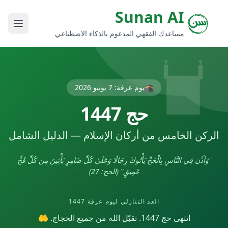
Sunan AI
مساعدك الفقهي المدعوم بالذكاء الاصطناعي
🕋
يوم عرفة
:
7 يونيو 2026
حج 1447
الركن الخامس من أركان الإسلام — الدليل الشامل
"وَأَذِّن فِي النَّاسِ بِالْحَجِّ يَأْتُوكَ رِجَالًا وَعَلَىٰ كُلِّ ضَامِرٍ يَأْتِينَ مِن كُلِّ فَجٍّ
عَمِيقٍ" (الحج: 27)
العد التنازلي ليوم عرفة 1447
انتهى حج 1447. تقبّل الله من جميع الحجاج. 🤲