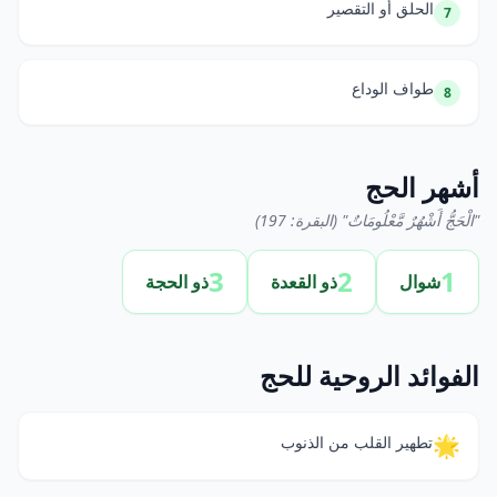
الحلق أو التقصير
7
طواف الوداع
8
أشهر الحج
"الْحَجُّ أَشْهُرٌ مَّعْلُومَاتٌ" (البقرة: 197)
3
2
1
شوال
ذو القعدة
ذو الحجة
الفوائد الروحية للحج
🌟
تطهير القلب من الذنوب